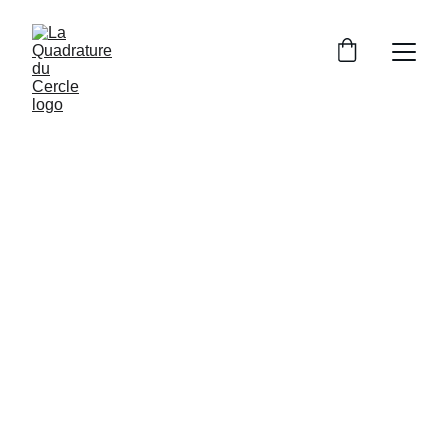
Art brut, 
surcyclage et 
matières 
naturelles