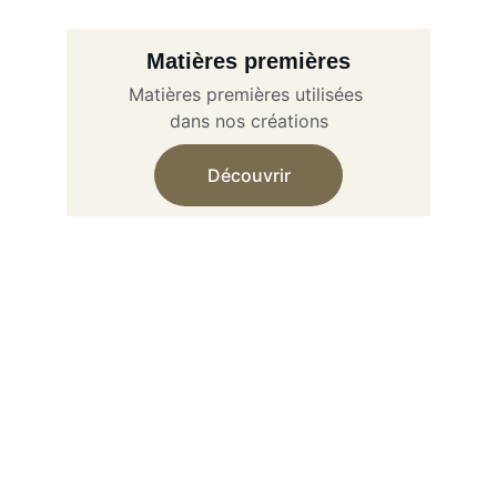
Matières premières
Matières premières utilisées 
dans nos créations
Découvrir
★★★★★
La poésie et l'humilité qui se dégage 
de chaque œuvre nous permet de 
ressentir une partie de nous dans 