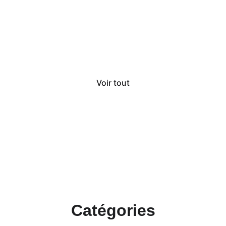
Découvrez nos créations éco 
conçues, à consommer sans 
modération
Voir tout
Catégories