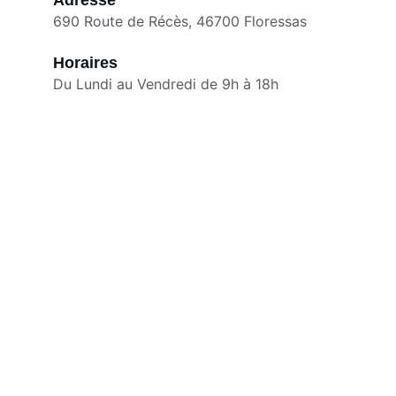
Adresse
690 Route de Récès, 46700 Floressas
Horaires
Du Lundi au Vendredi de 9h à 18h
La Quadrature Du Cercle
© 2026. Tous droits réservés.
Conditions générales
Le Design, c'est quand l'Ingénierie 
rencontre la Poésie