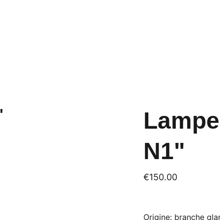
Lampe 
N1"
€150.00
Origine: branche glan