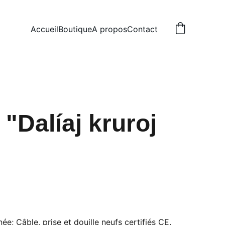
Accueil
Boutique
A propos
Contact
"Dalíaj kruroj
ée; Câble, prise et douille neufs certifiés CE.