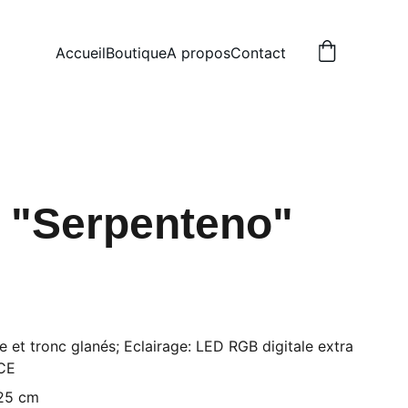
Accueil
Boutique
A propos
Contact
 "Serpenteno"
e et tronc glanés; Eclairage: LED RGB digitale extra
 CE
25 cm