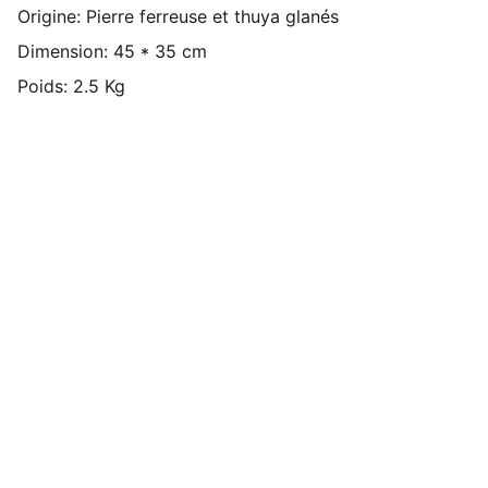
Origine: Pierre ferreuse et thuya glanés
Dimension: 45 * 35 cm
Poids: 2.5 Kg
La Quadrature Du Cercle
© 2026. Tous droits réservés.
Conditions générales
Le Design, c'est quand l'Ingénierie 
rencontre la Poésie