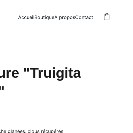
Accueil
Boutique
A propos
Contact
ure "Truigita
"
che glanées, clous récupérés